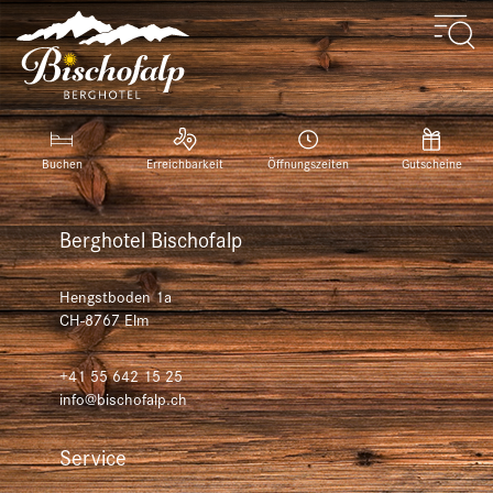
Buchen
Erreichbarkeit
Öffnungszeiten
Gutscheine
Berghotel Bischofalp
Hengstboden 1a
CH-8767
Elm
+41 55 642 15 25
info@bischofalp.ch
Service