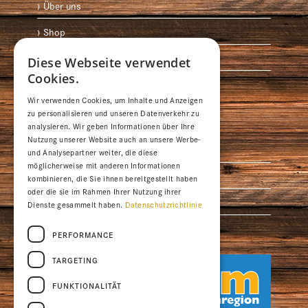
Über uns
Shop
Anreise
Diese Webseite verwendet
Cookies.
Medien
Wir verwenden Cookies, um Inhalte und Anzeigen
zu personalisieren und unseren Datenverkehr zu
Ferienregionen
analysieren. Wir geben Informationen über Ihre
Nutzung unserer Website auch an unsere Werbe-
Braunwald
und Analysepartner weiter, die diese
möglicherweise mit anderen Informationen
Elm Ferienregion
kombinieren, die Sie ihnen bereitgestellt haben
oder die sie im Rahmen Ihrer Nutzung ihrer
Glarus
Dienste gesammelt haben.
Datenschutzrichtlinie
Glarusnord Walensee
PERFORMANCE
TARGETING


FUNKTIONALITÄT

