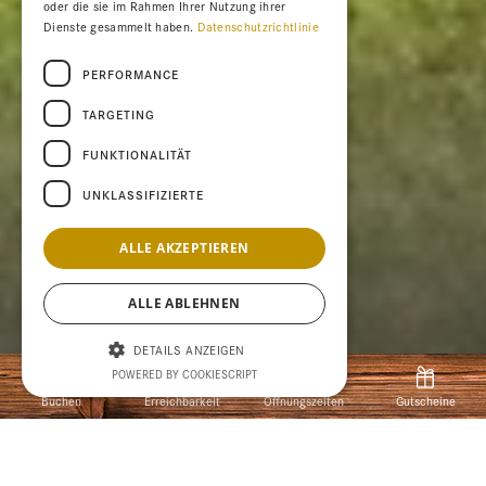
oder die sie im Rahmen Ihrer Nutzung ihrer
Dienste gesammelt haben.
Datenschutzrichtlinie
PERFORMANCE
TARGETING
FUNKTIONALITÄT
UNKLASSIFIZIERTE
ALLE AKZEPTIEREN
ALLE ABLEHNEN
DETAILS ANZEIGEN
POWERED BY COOKIESCRIPT
Buchen
Erreichbarkeit
Öffnungszeiten
Gutscheine
Wettbewerb
Home