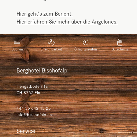
Hier geht's zum Bericht.
Hier erfahren Sie mehr über die Angelones.
Buchen
Erreichbarkeit
Öffnungszeiten
Gutscheine
Berghotel Bischofalp
Hengstboden 1a
CH-8767
Elm
+41 55 642 15 25
info@bischofalp.ch
Service