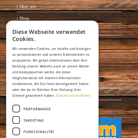
Über uns
Shop
Anreise
Diese Webseite verwendet
Cookies.
Medien
Wir verwenden Cookies, um Inhalte und Anzeigen
zu personalisieren und unseren Datenverkehr zu
Ferienregionen
analysieren. Wir geben Informationen über Ihre
Nutzung unserer Website auch an unsere Werbe-
Braunwald
und Analysepartner weiter, die diese
möglicherweise mit anderen Informationen
Elm Ferienregion
kombinieren, die Sie ihnen bereitgestellt haben
oder die sie im Rahmen Ihrer Nutzung ihrer
Glarus
Dienste gesammelt haben.
Datenschutzrichtlinie
Glarusnord Walensee
PERFORMANCE
TARGETING


FUNKTIONALITÄT