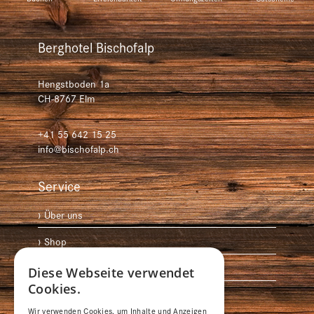
Berghotel Bischofalp
Hengstboden 1a
CH-8767
Elm
+41 55 642 15 25
info@bischofalp.ch
Service
Über uns
Shop
Anreise
Diese Webseite verwendet
Cookies.
Medien
Wir verwenden Cookies, um Inhalte und Anzeigen