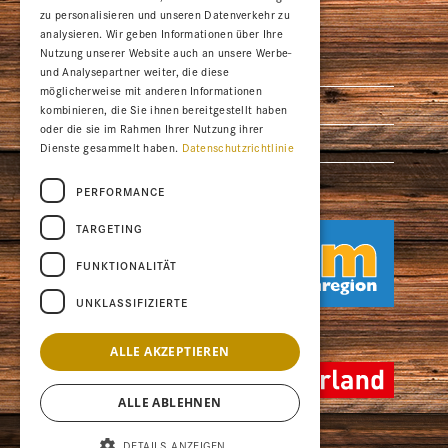
zu personalisieren und unseren Datenverkehr zu
Ferienregionen
analysieren. Wir geben Informationen über Ihre
Nutzung unserer Website auch an unsere Werbe-
Braunwald
und Analysepartner weiter, die diese
möglicherweise mit anderen Informationen
Elm Ferienregion
kombinieren, die Sie ihnen bereitgestellt haben
oder die sie im Rahmen Ihrer Nutzung ihrer
Glarus
Dienste gesammelt haben.
Datenschutzrichtlinie
Glarusnord Walensee
PERFORMANCE
TARGETING


FUNKTIONALITÄT


UNKLASSIFIZIERTE
ALLE AKZEPTIEREN
ALLE ABLEHNEN
© 2026 Alp Bischof Tourismus AG
DETAILS ANZEIGEN