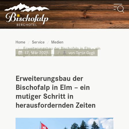
Home
Service
Medien
Erweiterungsbau der Bischofalp in Elm – ein
17. Mär 2025
von Tanja Gygli
mutiger Schritt in herausfordernden Zeiten
Erweiterungsbau der
Bischofalp in Elm – ein
mutiger Schritt in
herausfordernden Zeiten