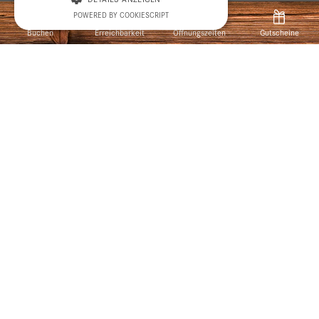
POWERED BY COOKIESCRIPT
Buchen
Erreichbarkeit
Öffnungszeiten
Gutscheine
Angebote & Preise
Home
Essen, trinken und Landschaft
geniessen
Sich einen Tag lang verwöhnen lassen und
im Berghotel residieren oder sich einfach
ein gutes Menu servieren lassen – im
Berghotel Bischofalp fühlt sich schon eine
Kaffeepause wie Ferien an.